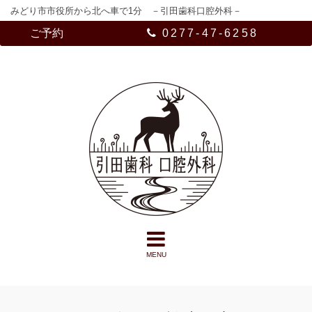
みどり市市役所から北へ車で1分 －引田歯科口腔外科－
ご予約
0277-47-6258
MENU