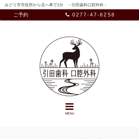
みどり市市役所から北へ車で1分 －引田歯科口腔外科－
ご予約
0277-47-6258
MENU